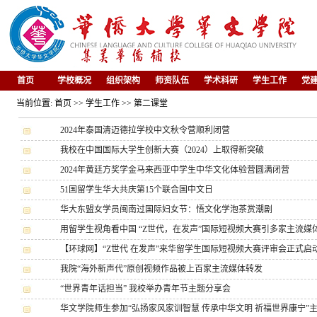
首页
学校概况
组织架构
师资队伍
学术科研
学生工作
党
当前位置: 首页 >> 学生工作 >> 第二课堂
2024年泰国清迈德拉学校中文秋令营顺利闭营
我校在中国国际大学生创新大赛（2024）上取得新突破
2024年黄廷方奖学金马来西亚中学生中华文化体验营圆满闭营
51国留学生华大共庆第15个联合国中文日
华大东盟女学员闽南过国际妇女节：悟文化学泡茶赏潮剧
用留学生视角看中国 “Z世代，在发声”国际短视频大赛引多家主流媒
【环球网】“Z世代 在发声”来华留学生国际短视频大赛评审会正式启
我院“海外新声代”原创视频作品被上百家主流媒体转发
“世界青年话担当” 我校举办青年节主题分享会
华文学院师生参加“弘扬家风家训智慧 传承中华文明 祈福世界康宁”